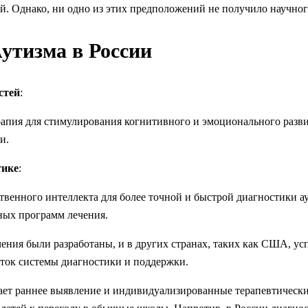
й. Однако, ни одно из этих предположений не получило научно
утизма в России
стей
:
рапия для стимулирования когнитивного и эмоционального разви
и.
тике
:
венного интеллекта для более точной и быстрой диагностики ау
ных программ лечения.
ния были разработаны, и в других странах, таких как США, усп
аток системы диагностики и поддержки.
ет раннее выявление и индивидуализированные терапевтическ