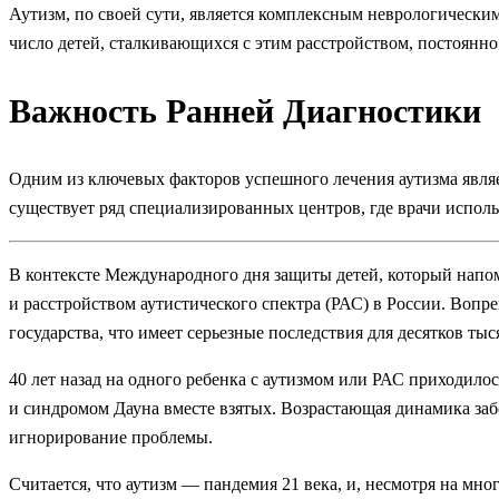
Аутизм, по своей сути, является комплексным неврологически
число детей, сталкивающихся с этим расстройством, постоянно
Важность Ранней Диагностики
Одним из ключевых факторов успешного лечения аутизма являе
существует ряд специализированных центров, где врачи испол
В контексте Международного дня защиты детей, который напом
и расстройством аутистического спектра (РАС) в России. Воп
государства, что имеет серьезные последствия для десятков тыс
40 лет назад на одного ребенка с аутизмом или РАС приходилос
и синдромом Дауна вместе взятых. Возрастающая динамика забо
игнорирование проблемы.
Считается, что аутизм — пандемия 21 века, и, несмотря на мн