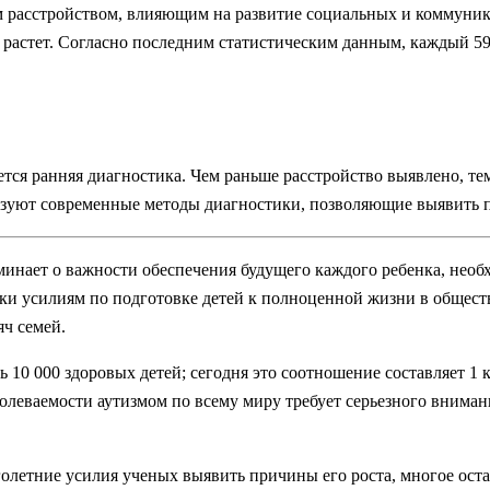
м расстройством, влияющим на развитие социальных и коммуника
 растет. Согласно последним статистическим данным, каждый 59-
тся ранняя диагностика. Чем раньше расстройство выявлено, те
ьзуют современные методы диагностики, позволяющие выявить п
инает о важности обеспечения будущего каждого ребенка, необ
реки усилиям по подготовке детей к полноценной жизни в общес
яч семей.
ь 10 000 здоровых детей; сегодня это соотношение составляет 1 
леваемости аутизмом по всему миру требует серьезного внимания
оголетние усилия ученых выявить причины его роста, многое ос