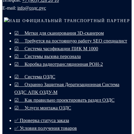
Телефон:
+7 (903) 528 20 10‬
E-mail:
info@оздс.рус
НАШ ОФИЦИАЛЬНЫЙ ТРАНСПОРТНЫЙ ПАРТНЕР
☑ Метки для сканирования 3D-сканером
☑ Требуется на постоянную работу SEO специалист
☑ Система часофикации ПИК М 1000
☑ Системы вызова персонала
☑ Коробка радиотрансляционная РОН-2
☑ Система ОЗДС
☑ Охранно Защитная Дератизационная Система
ОЗДС АПК ОЗДУ-М
☑ Как правильно проектировать раздел ОЗДС
☑ Услуги монтажа ОЗДС
✅ Проверка статуса заказа
✅ Условия получения товаров