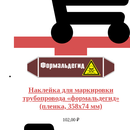
В КОРЗИНУ
Наклейка для маркировки
трубопровода «формальдегид»
(пленка, 358х74 мм)
102,00
₽