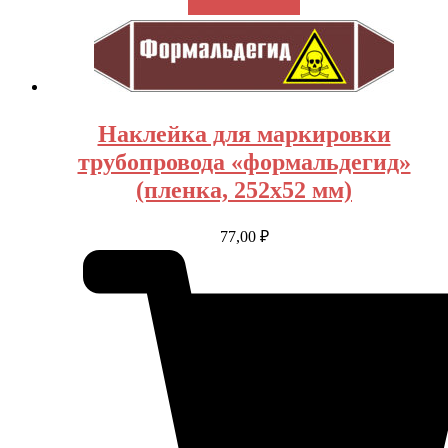
Наклейка для маркировки
трубопровода «формальдегид»
(пленка, 252х52 мм)
77,00
₽