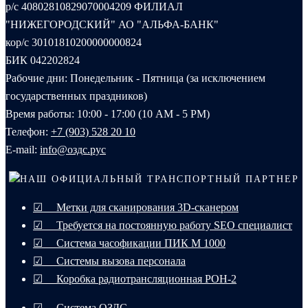
р/с 40802810829070004209 ФИЛИАЛ
"НИЖЕГОРОДСКИЙ" АО "АЛЬФА-БАНК"
кор/с 30101810200000000824
БИК 042202824
Рабочие дни: Понедельник - Пятница (за исключением
государственных праздников)
Время работы: 10:00 - 17:00 (10 AM - 5 PM)
Телефон:
+7 (903) 528 20 10‬
E-mail:
info@оздс.рус
НАШ ОФИЦИАЛЬНЫЙ ТРАНСПОРТНЫЙ ПАРТНЕР
☑ Метки для сканирования 3D-сканером
☑ Требуется на постоянную работу SEO специалист
☑ Система часофикации ПИК М 1000
☑ Системы вызова персонала
☑ Коробка радиотрансляционная РОН-2
☑ Система ОЗДС