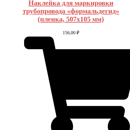
Наклейка для маркировки
трубопровода «формальдегид»
(пленка, 507х105 мм)
156,00
₽