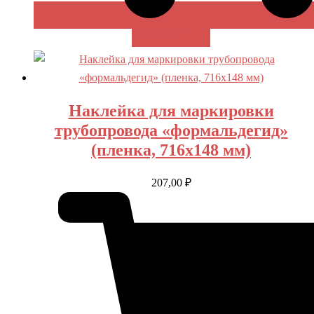
В КОРЗИНУ
Наклейка для маркировки
трубопровода «формальдегид»
(пленка, 716х148 мм)
207,00
₽