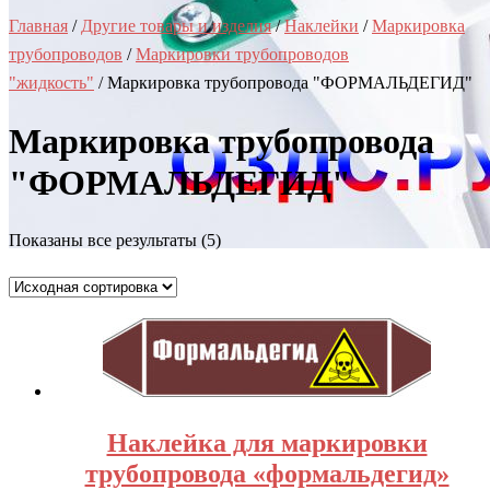
Главная
/
Другие товары и изделия
/
Наклейки
/
Маркировка
трубопроводов
/
Маркировки трубопроводов
"жидкость"
/ Маркировка трубопровода "ФОРМАЛЬДЕГИД"
Маркировка трубопровода
"ФОРМАЛЬДЕГИД"
Показаны все результаты (5)
Наклейка для маркировки
трубопровода «формальдегид»