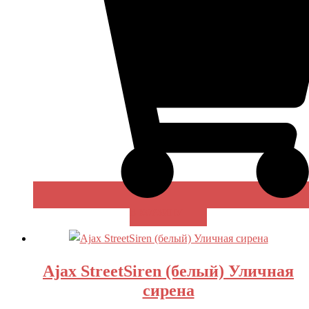
В КОРЗИНУ
Ajax StreetSiren (белый) Уличная
сирена