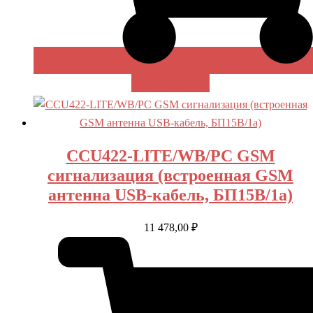
В КОРЗИНУ
CCU422-LITE/WB/PC GSM
сигнализация (встроенная GSM
антенна USB-кабель, БП15В/1а)
11 478,00
₽