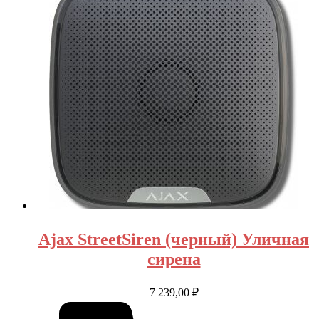
Ajax StreetSiren (черный) Уличная
сирена
7 239,00
₽