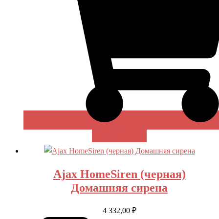
В КОРЗИНУ
Ajax HomeSiren (черная)
Домашняя сирена
4 332,00
₽