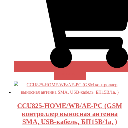
В КОРЗИНУ
CCU825-HOME/WB/AE-PC (GSM
контроллер выносная антенна
SMA, USB-кабель, БП15В/1а, )