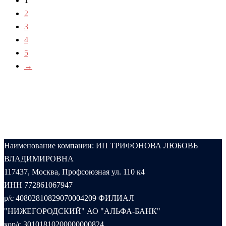
1
2
3
4
5
→
Наименование компании: ИП ТРИФОНОВА ЛЮБОВЬ
ВЛАДИМИРОВНА
117437, Москва, Профсоюзная ул. 110 к4
ИНН 772861067947
р/с 40802810829070004209 ФИЛИАЛ
"НИЖЕГОРОДСКИЙ" АО "АЛЬФА-БАНК"
кор/с 30101810200000000824