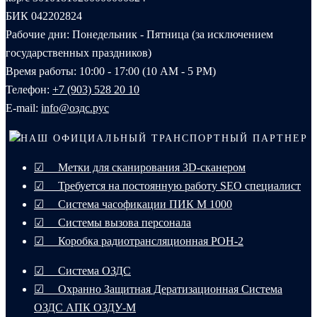
БИК 042202824
Рабочие дни: Понедельник - Пятница (за исключением
государственных праздников)
Время работы: 10:00 - 17:00 (10 AM - 5 PM)
Телефон:
+7 (903) 528 20 10‬
E-mail:
info@оздс.рус
НАШ ОФИЦИАЛЬНЫЙ ТРАНСПОРТНЫЙ ПАРТНЕР
☑ Метки для сканирования 3D-сканером
☑ Требуется на постоянную работу SEO специалист
☑ Система часофикации ПИК М 1000
☑ Системы вызова персонала
☑ Коробка радиотрансляционная РОН-2
☑ Система ОЗДС
☑ Охранно Защитная Дератизационная Система
ОЗДС АПК ОЗДУ-М