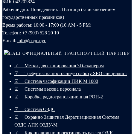
БИК 042202824
Рабочие дни: Понедельник - Пятница (за исключением
государственных праздников)
Время работы: 10:00 - 17:00 (10 AM - 5 PM)
Телефон:
+7 (903) 528 20 10‬
E-mail:
info@оздс.рус
НАШ ОФИЦИАЛЬНЫЙ ТРАНСПОРТНЫЙ ПАРТНЕР
☑ Метки для сканирования 3D-сканером
☑ Требуется на постоянную работу SEO специалист
☑ Система часофикации ПИК М 1000
☑ Системы вызова персонала
☑ Коробка радиотрансляционная РОН-2
☑ Система ОЗДС
☑ Охранно Защитная Дератизационная Система
ОЗДС АПК ОЗДУ-М
☑ Как правильно проектировать раздел ОЗДС