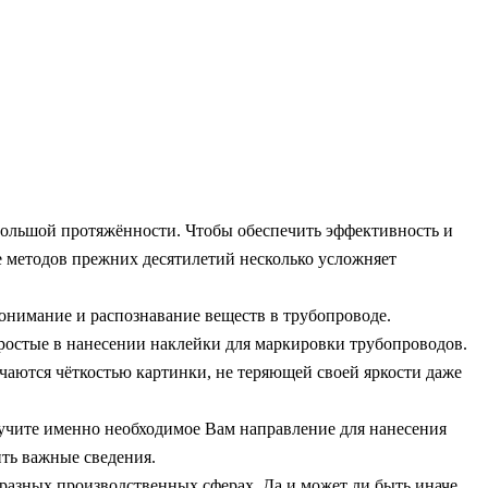
большой протяжённости. Чтобы обеспечить эффективность и
 методов прежних десятилетий несколько усложняет
онимание и распознавание веществ в трубопроводе.
ростые в нанесении наклейки для маркировки трубопроводов.
аются чёткостью картинки, не теряющей своей яркости даже
учите именно необходимое Вам направление для нанесения
ить важные сведения.
разных производственных сферах. Да и может ли быть иначе,