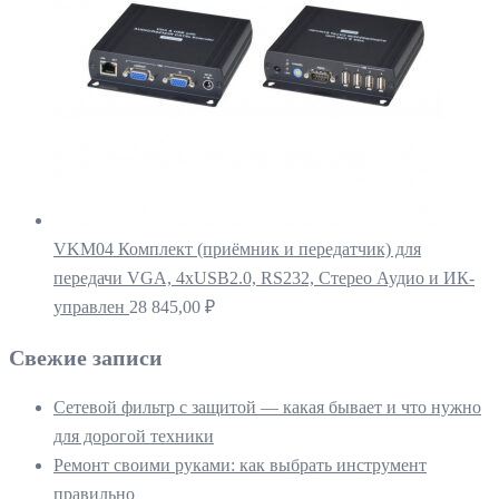
VKM04 Комплект (приёмник и передатчик) для
передачи VGA, 4xUSB2.0, RS232, Стерео Аудио и ИК-
управлен
28 845,00
₽
Свежие записи
Сетевой фильтр с защитой — какая бывает и что нужно
для дорогой техники
Ремонт своими руками: как выбрать инструмент
правильно