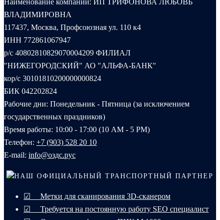
Наименование компании: ИП ТРИФОНОВА ЛЮБОВЬ
ВЛАДИМИРОВНА
117437, Москва, Профсоюзная ул. 110 к4
ИНН 772861067947
р/с 40802810829070004209 ФИЛИАЛ
"НИЖЕГОРОДСКИЙ" АО "АЛЬФА-БАНК"
кор/с 30101810200000000824
БИК 042202824
Рабочие дни: Понедельник - Пятница (за исключением
государственных праздников)
Время работы: 10:00 - 17:00 (10 AM - 5 PM)
Телефон:
+7 (903) 528 20 10‬
E-mail:
info@оздс.рус
НАШ ОФИЦИАЛЬНЫЙ ТРАНСПОРТНЫЙ ПАРТНЕР
☑ Метки для сканирования 3D-сканером
☑ Требуется на постоянную работу SEO специалист