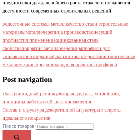
предпосылки для дальнейшего роста отрасли и повышения
доступности современных строительных решений.
водосточные системы металл
качество стали строительные
материалы
металлочерепица производство
несущий
профнастил применение
оцинкованная сталь
свойства
покрытия металлочерепицы
профили для
гипсокартона виды
профнастил характеристики
строительные
металлические профили
холодная прокатка профилей
Post navigation
Бактерицидный рециркулятор воздуха — устройство,
принципы работы и область применения
Состав и структура декоративной штукатурки: секреты
идеального покрытия
Поиск товаров