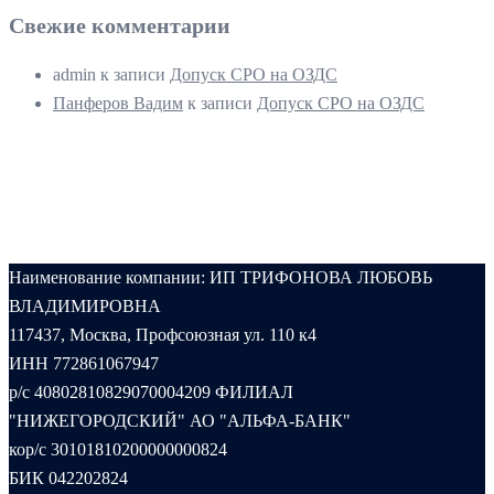
Свежие комментарии
admin
к записи
Допуск СРО на ОЗДС
Панферов Вадим
к записи
Допуск СРО на ОЗДС
Наименование компании: ИП ТРИФОНОВА ЛЮБОВЬ
ВЛАДИМИРОВНА
117437, Москва, Профсоюзная ул. 110 к4
ИНН 772861067947
р/с 40802810829070004209 ФИЛИАЛ
"НИЖЕГОРОДСКИЙ" АО "АЛЬФА-БАНК"
кор/с 30101810200000000824
БИК 042202824