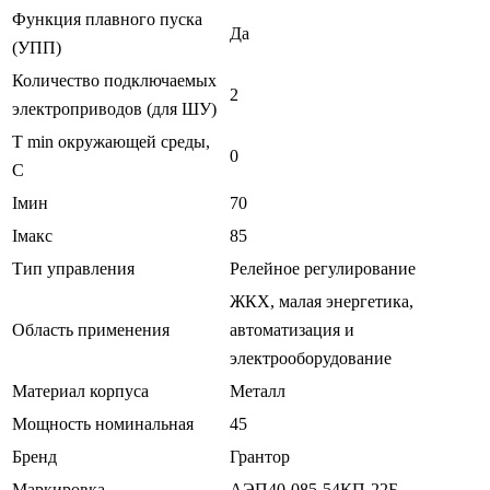
Функция плавного пуска
Да
(УПП)
Количество подключаемых
2
электроприводов (для ШУ)
T min окружающей среды,
0
C
Iмин
70
Iмакс
85
Тип управления
Релейное регулирование
ЖКХ, малая энергетика,
Область применения
автоматизация и
электрооборудование
Материал корпуса
Металл
Мощность номинальная
45
Бренд
Грантор
Маркировка
АЭП40-085-54КП-22Б