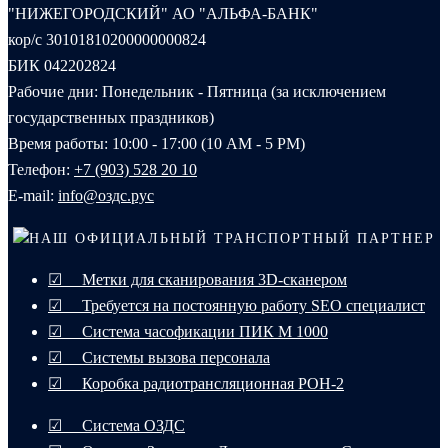
"НИЖЕГОРОДСКИЙ" АО "АЛЬФА-БАНК"
кор/с 30101810200000000824
БИК 042202824
Рабочие дни: Понедельник - Пятница (за исключением
государственных праздников)
Время работы: 10:00 - 17:00 (10 AM - 5 PM)
Телефон:
+7 (903) 528 20 10‬
E-mail:
info@оздс.рус
НАШ ОФИЦИАЛЬНЫЙ ТРАНСПОРТНЫЙ ПАРТНЕР
☑ Метки для сканирования 3D-сканером
☑ Требуется на постоянную работу SEO специалист
☑ Система часофикации ПИК М 1000
☑ Системы вызова персонала
☑ Коробка радиотрансляционная РОН-2
☑ Система ОЗДС