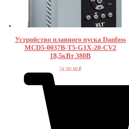
Устройство плавного пуска Danfoss
MCD5-0037B-T5-G1X-20-CV2
18,5кВт 380В
74 781,00
₽