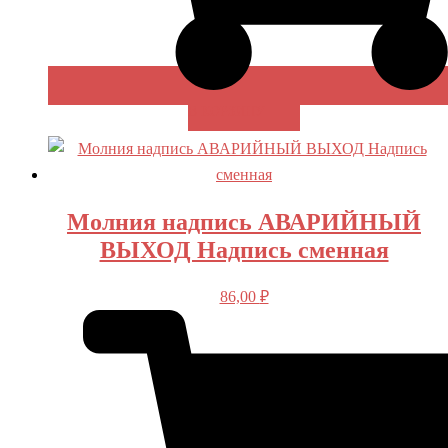
В КОРЗИНУ
Молния надпись АВАРИЙНЫЙ
ВЫХОД Надпись сменная
86,00
₽