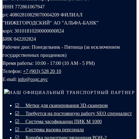
ИНН 772861067947
р/с 40802810829070004209 ФИЛИАЛ
"НИЖЕГОРОДСКИЙ" АО "АЛЬФА-БАНК"
кор/с 30101810200000000824
БИК 042202824
Рабочие дни: Понедельник - Пятница (за исключением
государственных праздников)
Время работы: 10:00 - 17:00 (10 AM - 5 PM)
Телефон:
+7 (903) 528 20 10‬
E-mail:
info@оздс.рус
НАШ ОФИЦИАЛЬНЫЙ ТРАНСПОРТНЫЙ ПАРТНЕР
☑ Метки для сканирования 3D-сканером
☑ Требуется на постоянную работу SEO специалист
☑ Система часофикации ПИК М 1000
☑ Системы вызова персонала
☑ Коробка радиотрансляционная РОН-2