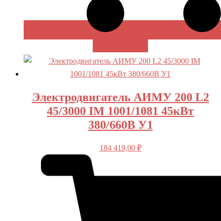
В КОРЗИНУ
Электродвигатель АИМУ 200 L2
45/3000 IM 1001/1081 45кВт
380/660В У1
184 419,00
₽