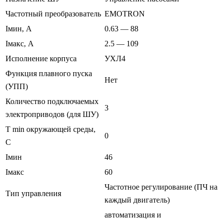
Частотный преобразователь
EMOTRON
Iмин, А
0.63 — 88
Iмакс, А
2.5 — 109
Исполнение корпуса
УХЛ4
Функция плавного пуска
Нет
(УПП)
Количество подключаемых
3
электроприводов (для ШУ)
T min окружающей среды,
0
C
Iмин
46
Iмакс
60
Частотное регулирование (ПЧ на
Тип управления
каждый двигатель)
автоматизация и