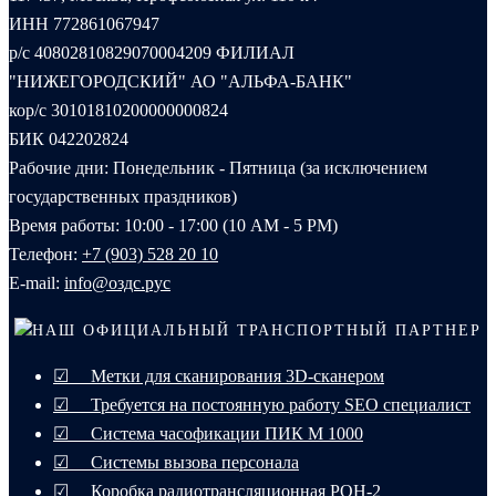
ИНН 772861067947
р/с 40802810829070004209 ФИЛИАЛ
"НИЖЕГОРОДСКИЙ" АО "АЛЬФА-БАНК"
кор/с 30101810200000000824
БИК 042202824
Рабочие дни: Понедельник - Пятница (за исключением
государственных праздников)
Время работы: 10:00 - 17:00 (10 AM - 5 PM)
Телефон:
+7 (903) 528 20 10‬
E-mail:
info@оздс.рус
НАШ ОФИЦИАЛЬНЫЙ ТРАНСПОРТНЫЙ ПАРТНЕР
☑ Метки для сканирования 3D-сканером
☑ Требуется на постоянную работу SEO специалист
☑ Система часофикации ПИК М 1000
☑ Системы вызова персонала
☑ Коробка радиотрансляционная РОН-2