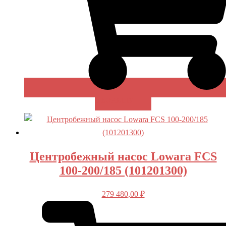
В КОРЗИНУ
Центробежный насос Lowara FCS
100-200/185 (101201300)
279 480,00
₽