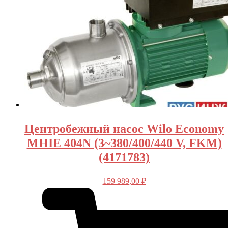
Центробежный насос Wilo Economy
MHIE 404N (3~380/400/440 V, FKM)
(4171783)
159 989,00
₽