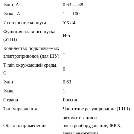
Iмин, А
0.63 — 88
Iмакс, А
1 — 100
Исполнение корпуса
УХЛ4
Функция плавного пуска
Нет
(УПП)
Количество подключаемых
1
электроприводов (для ШУ)
T min окружающей среды,
0
C
Iмин
0.63
Iмакс
1
Страна
Россия
Тип управления
Частотное регулирование (1 ПЧ)
автоматизация и
Область применения
электрооборудование, ЖКХ,
малая энергетика