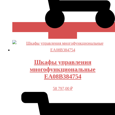
В КОРЗИНУ
Шкафы управления
многофункциональные
EA08B384754
58 797,00
₽