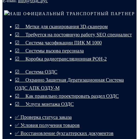
E-mail:
info@оздс.рус
НАШ ОФИЦИАЛЬНЫЙ ТРАНСПОРТНЫЙ ПАРТНЕР
☑ Метки для сканирования 3D-сканером
☑ Требуется на постоянную работу SEO специалист
☑ Система часофикации ПИК М 1000
☑ Системы вызова персонала
☑ Коробка радиотрансляционная РОН-2
☑ Система ОЗДС
☑ Охранно Защитная Дератизационная Система
ОЗДС АПК ОЗДУ-М
☑ Как правильно проектировать раздел ОЗДС
☑ Услуги монтажа ОЗДС
✅ Проверка статуса заказа
✅ Условия получения товаров
✅ Восстановление бухгалтерских документов