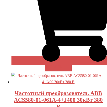
В КОРЗИНУ
Частотный преобразователь ABB
ACS580-01-061A-4+J400 30кВт 380
В