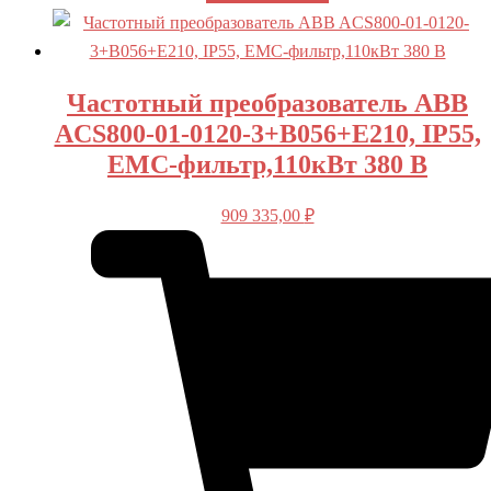
Частотный преобразователь ABB
ACS800-01-0120-3+B056+E210, IP55,
ЕМС-фильтр,110кВт 380 В
909 335,00
₽