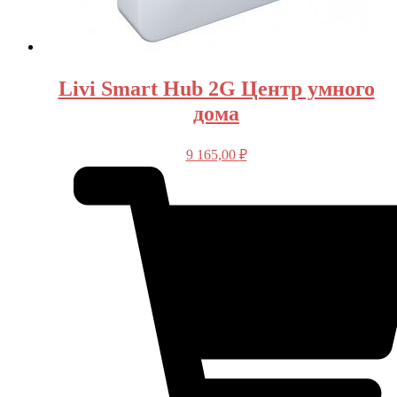
Livi Smart Hub 2G Центр умного
дома
9 165,00
₽