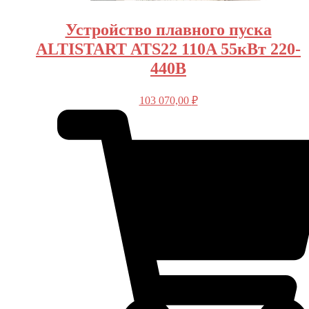
Устройство плавного пуска
ALTISTART ATS22 110A 55кВт 220-
440В
103 070,00
₽