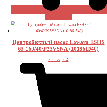
В КОРЗИНУ
Центробежный насос Lowara ESHS
65-160/40/P25VSNA (101861540)
217 127,00
₽