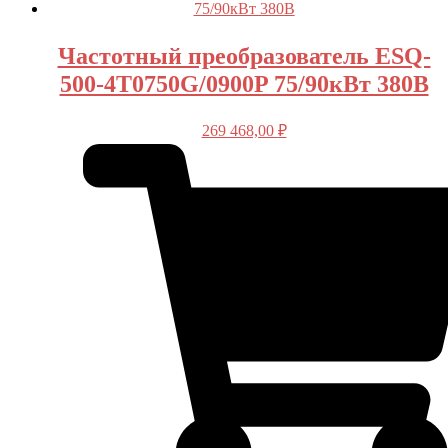
Частотный преобразователь ESQ-
500-4T0750G/0900P 75/90кВт 380В
269 468,00
₽