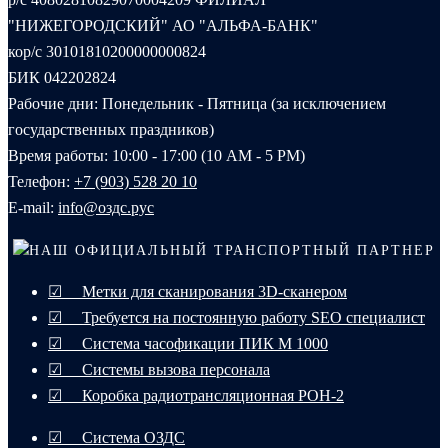
"НИЖЕГОРОДСКИЙ" АО "АЛЬФА-БАНК"
кор/с 30101810200000000824
БИК 042202824
Рабочие дни: Понедельник - Пятница (за исключением
государственных праздников)
Время работы: 10:00 - 17:00 (10 AM - 5 PM)
Телефон:
+7 (903) 528 20 10‬
E-mail:
info@оздс.рус
НАШ ОФИЦИАЛЬНЫЙ ТРАНСПОРТНЫЙ ПАРТНЕР
☑ Метки для сканирования 3D-сканером
☑ Требуется на постоянную работу SEO специалист
☑ Система часофикации ПИК М 1000
☑ Системы вызова персонала
☑ Коробка радиотрансляционная РОН-2
☑ Система ОЗДС