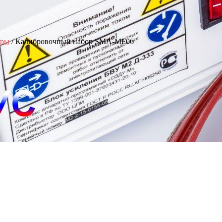
оры
/ Калибровочный набор SMA-MF06