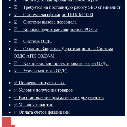
☑ Требуется на постоянную работу SEO специалист
☑ Система часофикации ПИК М 1000
☑ Системы вызова персонала
☑ Коробка радиотрансляционная РОН-2
☑ Система ОЗДС
☑ Охранно Защитная Дератизационная Система
ОЗДС АПК ОЗДУ-М
☑ Как правильно проектировать раздел ОЗДС
☑ Услуги монтажа ОЗДС
✅ Проверка статуса заказа
✅ Условия получения товаров
✅ Восстановление бухгалтерских документов
✅ Условия гарантии
✅ Оплата счетов физлицами