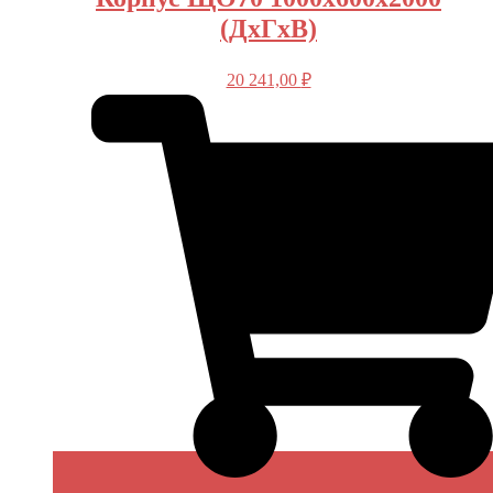
(ДхГхВ)
20 241,00
₽