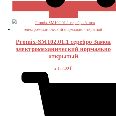
В КОРЗИНУ
Promix-SM102.01.1 серебро Замок
электромеханический нормально
открытый
2 177,00
₽