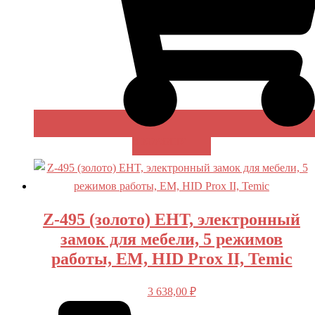
В КОРЗИНУ
Z-495 (золото) EHT, электронный
замок для мебели, 5 режимов
работы, EM, HID Prox II, Temic
3 638,00
₽