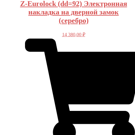
Z-Eurolock (dd=92) Электронная
накладка на дверной замок
(серебро)
14 380,00
₽