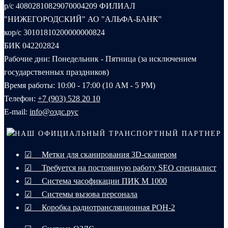
р/с 40802810829070004209 ФИЛИАЛ
"НИЖЕГОРОДСКИЙ" АО "АЛЬФА-БАНК"
кор/с 30101810200000000824
БИК 042202824
Рабочие дни: Понедельник - Пятница (за исключением
государственных праздников)
Время работы: 10:00 - 17:00 (10 AM - 5 PM)
Телефон:
+7 (903) 528 20 10‬
E-mail:
info@оздс.рус
НАШ ОФИЦИАЛЬНЫЙ ТРАНСПОРТНЫЙ ПАРТНЕР
☑ Метки для сканирования 3D-сканером
☑ Требуется на постоянную работу SEO специалист
☑ Система часофикации ПИК М 1000
☑ Системы вызова персонала
☑ Коробка радиотрансляционная РОН-2