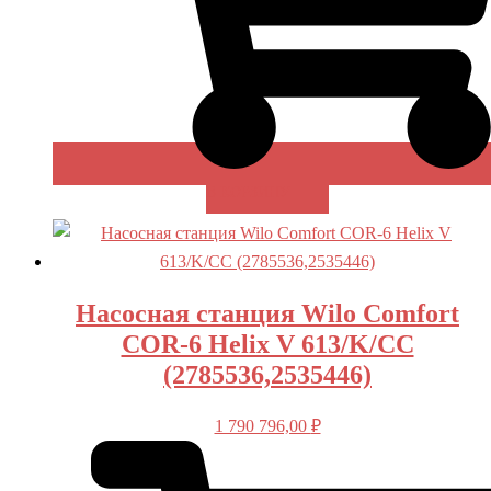
В КОРЗИНУ
Насосная станция Wilo Comfort
COR-6 Helix V 613/K/CC
(2785536,2535446)
1 790 796,00
₽