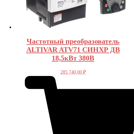
Частотный преобразователь
ALTIVAR ATV71 СИНХР ДВ
18,5кВт 380В
285 740,00
₽