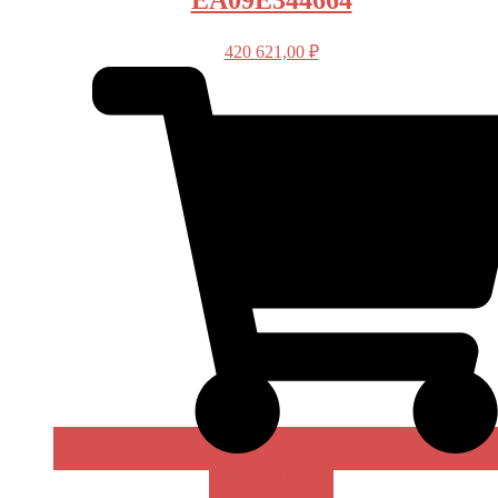
EA09E344664
420 621,00
₽
В КОРЗИНУ