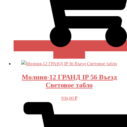
В КОРЗИНУ
Молния-12 ГРАНД IP 56 Въезд
Световое табло
936,00
₽