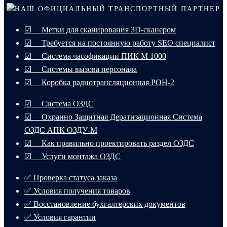
НАШ ОФИЦИАЛЬНЫЙ ТРАНСПОРТНЫЙ ПАРТНЕР
☑ Метки для сканирования 3D-сканером
☑ Требуется на постоянную работу SEO специалист
☑ Система часофикации ПИК М 1000
☑ Системы вызова персонала
☑ Коробка радиотрансляционная РОН-2
☑ Система ОЗДС
☑ Охранно Защитная Дератизационная Система
ОЗДС АПК ОЗДУ-М
☑ Как правильно проектировать раздел ОЗДС
☑ Услуги монтажа ОЗДС
✅ Проверка статуса заказа
✅ Условия получения товаров
✅ Восстановление бухгалтерских документов
✅ Условия гарантии