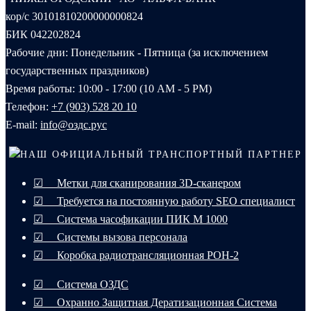
кор/с 30101810200000000824
БИК 042202824
Рабочие дни: Понедельник - Пятница (за исключением
государственных праздников)
Время работы: 10:00 - 17:00 (10 AM - 5 PM)
Телефон:
+7 (903) 528 20 10‬
E-mail:
info@оздс.рус
НАШ ОФИЦИАЛЬНЫЙ ТРАНСПОРТНЫЙ ПАРТНЕР
☑ Метки для сканирования 3D-сканером
☑ Требуется на постоянную работу SEO специалист
☑ Система часофикации ПИК М 1000
☑ Системы вызова персонала
☑ Коробка радиотрансляционная РОН-2
☑ Система ОЗДС
☑ Охранно Защитная Дератизационная Система