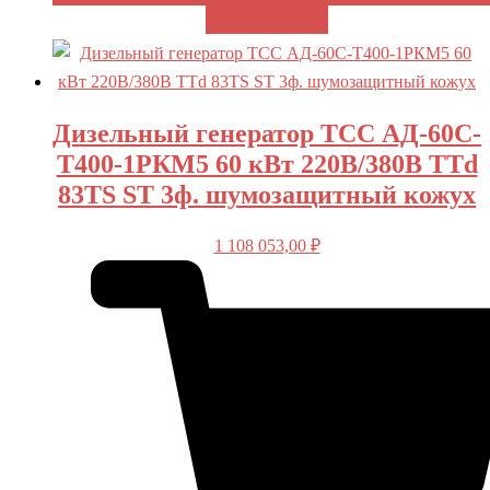
В КОРЗИНУ
Дизельный генератор ТСС АД-60С-
Т400-1РКМ5 60 кВт 220В/380В TTd
83TS ST 3ф. шумозащитный кожух
1 108 053,00
₽