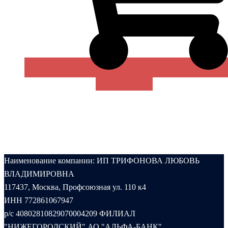
В КОРЗИНУ
Наименование компании: ИП ТРИФОНОВА ЛЮБОВЬ
ВЛАДИМИРОВНА
117437, Москва, Профсоюзная ул. 110 к4
ИНН 772861067947
р/с 40802810829070004209 ФИЛИАЛ
"НИЖЕГОРОДСКИЙ" АО "АЛЬФА-БАНК"