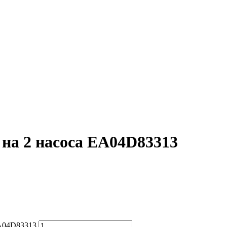
на 2 насоса EA04D83313
EA04D83313