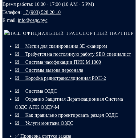
Время работы: 10:00 - 17:00 (10 AM - 5 PM)
Телефон:
+7 (903) 528 20 10‬
E-mail:
info@оздс.рус
НАШ ОФИЦИАЛЬНЫЙ ТРАНСПОРТНЫЙ ПАРТНЕР
☑ Метки для сканирования 3D-сканером
☑ Требуется на постоянную работу SEO специалист
☑ Система часофикации ПИК М 1000
☑ Системы вызова персонала
☑ Коробка радиотрансляционная РОН-2
☑ Система ОЗДС
☑ Охранно Защитная Дератизационная Система
ОЗДС АПК ОЗДУ-М
☑ Как правильно проектировать раздел ОЗДС
☑ Услуги монтажа ОЗДС
✅ Проверка статуса заказа