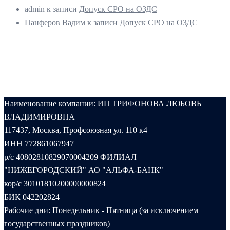
admin
к записи
Допуск СРО на ОЗДС
Панферов Вадим
к записи
Допуск СРО на ОЗДС
Наименование компании: ИП ТРИФОНОВА ЛЮБОВЬ
ВЛАДИМИРОВНА
117437, Москва, Профсоюзная ул. 110 к4
ИНН 772861067947
р/с 40802810829070004209 ФИЛИАЛ
"НИЖЕГОРОДСКИЙ" АО "АЛЬФА-БАНК"
кор/с 30101810200000000824
БИК 042202824
Рабочие дни: Понедельник - Пятница (за исключением
государственных праздников)