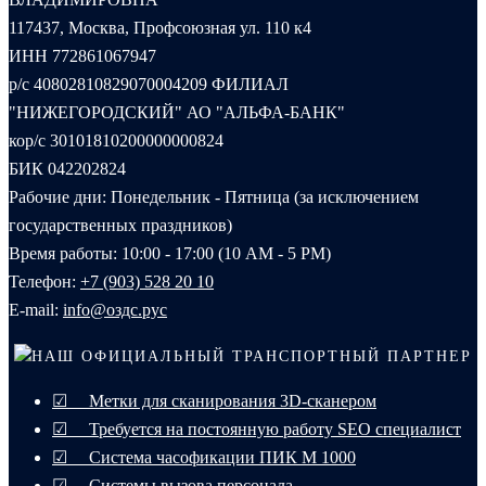
117437, Москва, Профсоюзная ул. 110 к4
ИНН 772861067947
р/с 40802810829070004209 ФИЛИАЛ
"НИЖЕГОРОДСКИЙ" АО "АЛЬФА-БАНК"
кор/с 30101810200000000824
БИК 042202824
Рабочие дни: Понедельник - Пятница (за исключением
государственных праздников)
Время работы: 10:00 - 17:00 (10 AM - 5 PM)
Телефон:
+7 (903) 528 20 10‬
E-mail:
info@оздс.рус
НАШ ОФИЦИАЛЬНЫЙ ТРАНСПОРТНЫЙ ПАРТНЕР
☑ Метки для сканирования 3D-сканером
☑ Требуется на постоянную работу SEO специалист
☑ Система часофикации ПИК М 1000
☑ Системы вызова персонала