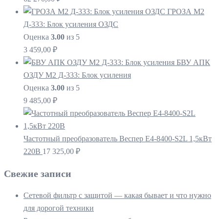
ГРОЗА М2
Д-333: Блок усиления ОЗДС
Оценка
3.00
из 5
3 459,00
₽
БВУ АПК
ОЗДУ М2 Д-333: Блок усиления
Оценка
3.00
из 5
9 485,00
₽
Частотный преобразователь Веспер E4-8400-S2L 1,5кВт
220В
17 325,00
₽
Свежие записи
Сетевой фильтр с защитой — какая бывает и что нужно
для дорогой техники