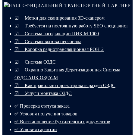
НАШ ОФИЦИАЛЬНЫЙ ТРАНСПОРТНЫЙ ПАРТНЕР
☑ Метки для сканирования 3D-сканером
☑ Требуется на постоянную работу SEO специалист
☑ Система часофикации ПИК М 1000
☑ Системы вызова персонала
☑ Коробка радиотрансляционная РОН-2
☑ Система ОЗДС
☑ Охранно Защитная Дератизационная Система
ОЗДС АПК ОЗДУ-М
☑ Как правильно проектировать раздел ОЗДС
☑ Услуги монтажа ОЗДС
✅ Проверка статуса заказа
✅ Условия получения товаров
✅ Восстановление бухгалтерских документов
✅ Условия гарантии