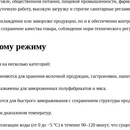
говле, общественном питании, пищевой промышленности, фармац
уточную работу, высокую загрузку и строгие санитарные реглам
 охлаждении или заморозке продукции, но и в обеспечении конт
т сохранение качества товара, соблюдение норм технического р
ному режиму
 на несколько категорий:
меняются для хранения молочной продукции, гастрономии, напит
назначены для замороженных полуфабрикатов и мяса.
тся для быстрого замораживания с сохранением структуры прод
 диапазоном температур.
ллизации воды (от 0 до −5 °C) в течение 90–120 минут, что сущ