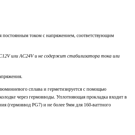
ия постоянным током c напряжением, соответствующим
C12V или AC24V и не содержит стабилизатора тока или
апряжения.
алюминиевого сплава и герметизируется с помощью
олодке через гермовводы. Уплотняющая прокладка входит в
я (гермоввод PG7) и не более 9мм для 160-ваттного