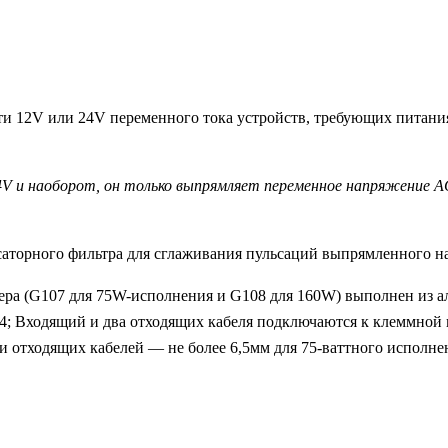
ти 12V или 24V переменного тока устройств, требующих питан
V и наоборот, он только выпрямляет переменное напряжение A
саторного фильтра для сглаживания пульсаций выпрямленного н
тера (G107 для 75W-исполнения и G108 для 160W) выполнен из 
; Входящий и два отходящих кабеля подключаются к клеммной к
тходящих кабелей — не более 6,5мм для 75-ваттного исполнени