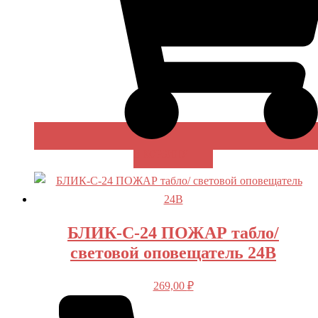
В КОРЗИНУ
БЛИК-С-24 ПОЖАР табло/
световой оповещатель 24В
269,00
₽