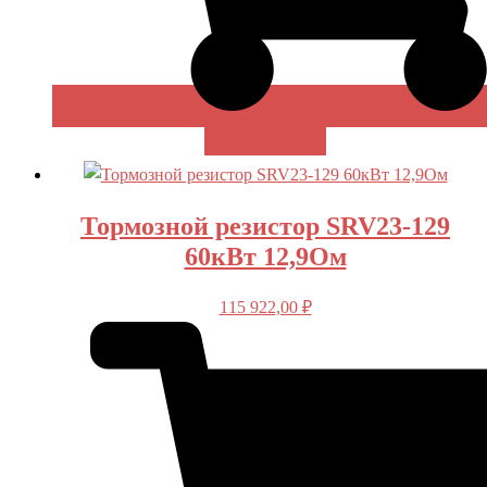
В КОРЗИНУ
Тормозной резистор SRV23-129
60кВт 12,9Ом
115 922,00
₽