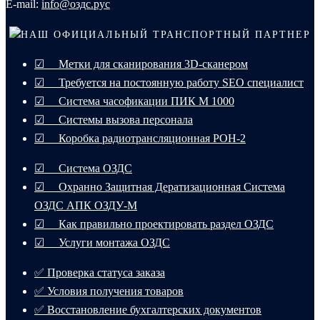
E-mail:
info@оздс.рус
НАШ ОФИЦИАЛЬНЫЙ ТРАНСПОРТНЫЙ ПАРТНЕР
☑ Метки для сканирования 3D-сканером
☑ Требуется на постоянную работу SEO специалист
☑ Система часофикации ПИК М 1000
☑ Системы вызова персонала
☑ Коробка радиотрансляционная РОН-2
☑ Система ОЗДС
☑ Охранно Защитная Дератизационная Система
ОЗДС АПК ОЗДУ-М
☑ Как правильно проектировать раздел ОЗДС
☑ Услуги монтажа ОЗДС
✅ Проверка статуса заказа
✅ Условия получения товаров
✅ Восстановление бухгалтерских документов