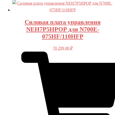
Силовая плата управления
NEH7P5HPOP для N700E-
075HF/110HFP
70 299,00
₽