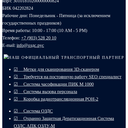
кор/с 30101810200000000824
БИК 042202824
Рабочие дни: Понедельник - Пятница (за исключением
государственных праздников)
Время работы: 10:00 - 17:00 (10 AM - 5 PM)
Телефон:
+7 (903) 528 20 10‬
E-mail:
info@оздс.рус
НАШ ОФИЦИАЛЬНЫЙ ТРАНСПОРТНЫЙ ПАРТНЕР
☑ Метки для сканирования 3D-сканером
☑ Требуется на постоянную работу SEO специалист
☑ Система часофикации ПИК М 1000
☑ Системы вызова персонала
☑ Коробка радиотрансляционная РОН-2
☑ Система ОЗДС
☑ Охранно Защитная Дератизационная Система
ОЗДС АПК ОЗДУ-М