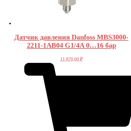
Датчик давления Danfoss MBS3000-
2211-1AB04 G1/4A 0…16 бар
11 870,00
₽