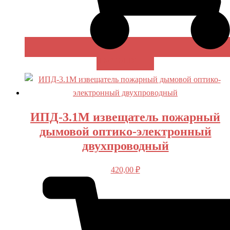
В КОРЗИНУ
ИПД-3.1М извещатель пожарный
дымовой оптико-электронный
двухпроводный
420,00
₽