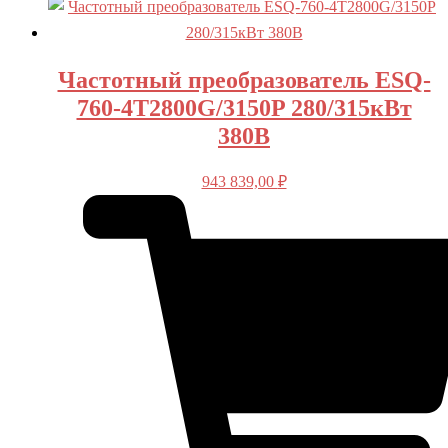
Частотный преобразователь ESQ-
760-4T2800G/3150P 280/315кВт
380В
943 839,00
₽