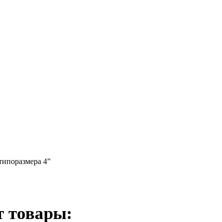
типоразмера 4”
т товары: