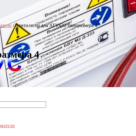
атели
/ Вентилятор для ATV630 типоразмера 4
азмера 4
ователи