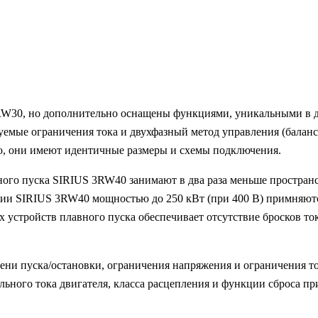
W30, но дополнительно оснащены функциями, уникальными в д
руемые ограничения тока и двухфазный метод управления (балан
го, они имеют идентичные размеры и схемы подключения.
ного пуска SIRIUS 3RW40 занимают в два раза меньше простран
ии SIRIUS 3RW40 мощностью до 250 кВт (при 400 В) примняются
 устройств плавного пуска обеспечивает отсутствие бросков т
мени пуска/остановки, ограничения напряжения и ограничения т
льного тока двигателя, класса расцепления и функции сброса п