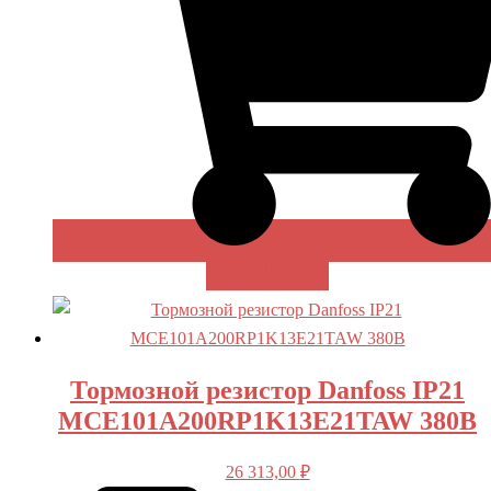
В КОРЗИНУ
Тормозной резистор Danfoss IP21
MCE101A200RP1K13E21TAW 380В
26 313,00
₽