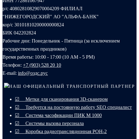
ИНН 772861067947
р/с 40802810829070004209 ФИЛИАЛ
"НИЖЕГОРОДСКИЙ" АО "АЛЬФА-БАНК"
кор/с 30101810200000000824
БИК 042202824
Рабочие дни: Понедельник - Пятница (за исключением
государственных праздников)
Время работы: 10:00 - 17:00 (10 AM - 5 PM)
Телефон:
+7 (903) 528 20 10‬
E-mail:
info@оздс.рус
НАШ ОФИЦИАЛЬНЫЙ ТРАНСПОРТНЫЙ ПАРТНЕР
☑ Метки для сканирования 3D-сканером
☑ Требуется на постоянную работу SEO специалист
☑ Система часофикации ПИК М 1000
☑ Системы вызова персонала
☑ Коробка радиотрансляционная РОН-2