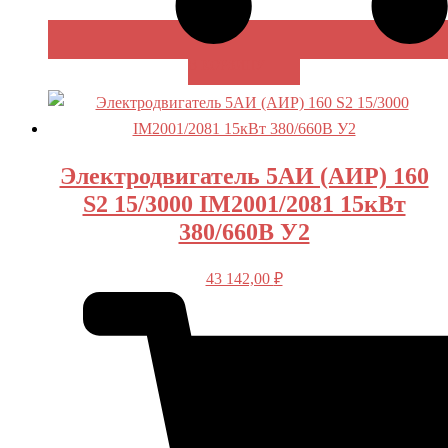
В КОРЗИНУ
Электродвигатель 5АИ (АИР) 160
S2 15/3000 IM2001/2081 15кВт
380/660В У2
43 142,00
₽