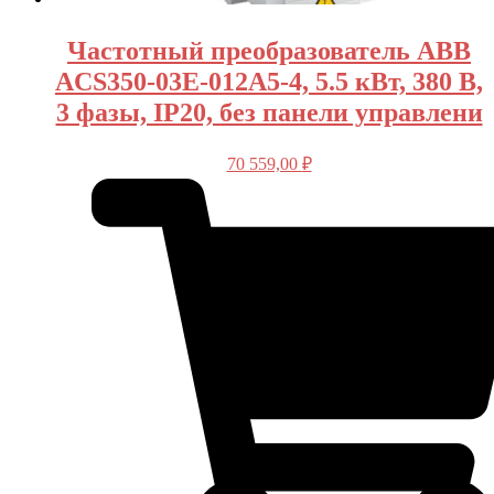
Частотный преобразователь ABB
ACS350-03E-012A5-4, 5.5 кВт, 380 В,
3 фазы, IP20, без панели управлени
70 559,00
₽