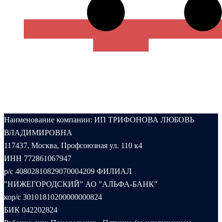
В КОРЗИНУ
Наименование компании: ИП ТРИФОНОВА ЛЮБОВЬ
ВЛАДИМИРОВНА
117437, Москва, Профсоюзная ул. 110 к4
ИНН 772861067947
р/с 40802810829070004209 ФИЛИАЛ
"НИЖЕГОРОДСКИЙ" АО "АЛЬФА-БАНК"
кор/с 30101810200000000824
БИК 042202824