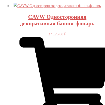
CAVW Односторонняя
декоративная башня-фонарь
27 175,00
₽