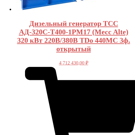
Дизельный генератор ТСС
АД-320С-Т400-1РМ17 (Mecc Alte)
320 кВт 220В/380В TDo 440MC 3ф.
открытый
4 712 430,00
₽