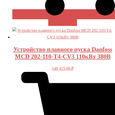
В КОРЗИНУ
Устройство плавного пуска Danfoss
MCD 202-110-T4-CV3 110кВт 380В
148 415,00
₽