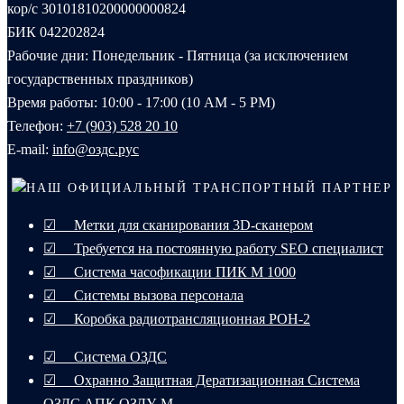
кор/с 30101810200000000824
БИК 042202824
Рабочие дни: Понедельник - Пятница (за исключением
государственных праздников)
Время работы: 10:00 - 17:00 (10 AM - 5 PM)
Телефон:
+7 (903) 528 20 10‬
E-mail:
info@оздс.рус
НАШ ОФИЦИАЛЬНЫЙ ТРАНСПОРТНЫЙ ПАРТНЕР
☑ Метки для сканирования 3D-сканером
☑ Требуется на постоянную работу SEO специалист
☑ Система часофикации ПИК М 1000
☑ Системы вызова персонала
☑ Коробка радиотрансляционная РОН-2
☑ Система ОЗДС
☑ Охранно Защитная Дератизационная Система
ОЗДС АПК ОЗДУ-М