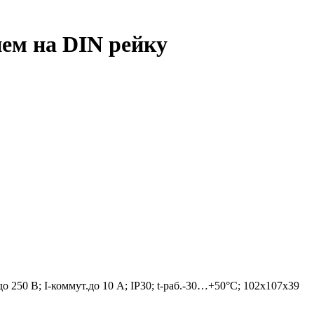
ием на DIN рейку
о 250 В; I-коммут.до 10 А; IP30; t-раб.-30…+50°С; 102х107х39