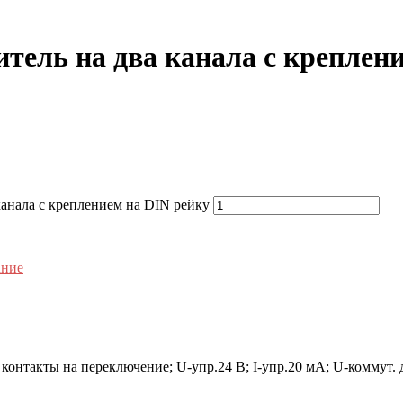
тель на два канала с креплен
канала с креплением на DIN рейку
ание
контакты на переключение; U-упр.24 В; I-упр.20 мА; U-коммут. д