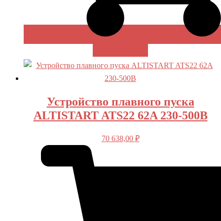
В КОРЗИНУ
Устройство плавного пуска
ALTISTART ATS22 62A 230-500В
70 638,00
₽