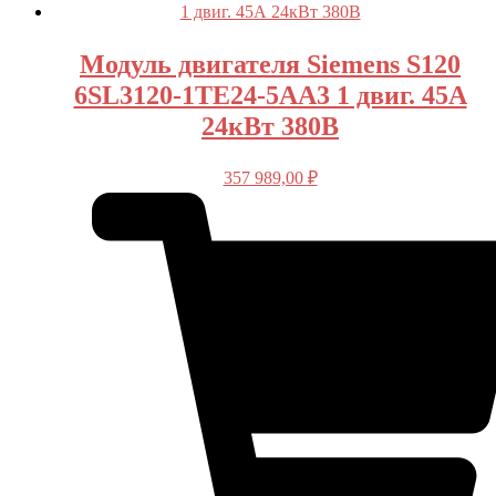
Модуль двигателя Siemens S120
6SL3120-1TE24-5AA3 1 двиг. 45А
24кВт 380В
357 989,00
₽