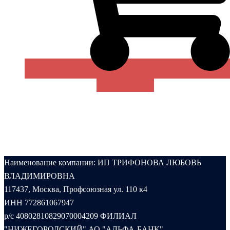
В КОРЗИНУ
Наименование компании: ИП ТРИФОНОВА ЛЮБОВЬ
ВЛАДИМИРОВНА
117437, Москва, Профсоюзная ул. 110 к4
ИНН 772861067947
р/с 40802810829070004209 ФИЛИАЛ
"НИЖЕГОРОДСКИЙ" АО "АЛЬФА-БАНК"