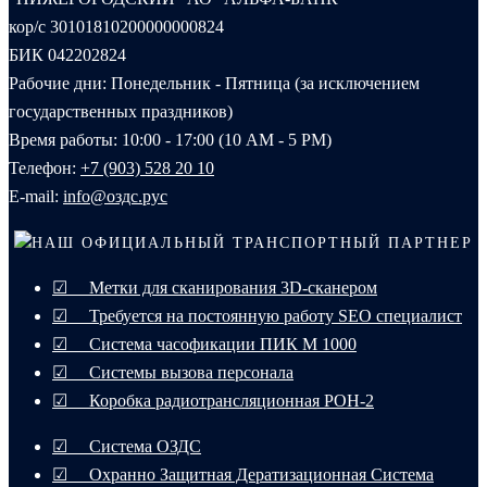
кор/с 30101810200000000824
БИК 042202824
Рабочие дни: Понедельник - Пятница (за исключением
государственных праздников)
Время работы: 10:00 - 17:00 (10 AM - 5 PM)
Телефон:
+7 (903) 528 20 10‬
E-mail:
info@оздс.рус
НАШ ОФИЦИАЛЬНЫЙ ТРАНСПОРТНЫЙ ПАРТНЕР
☑ Метки для сканирования 3D-сканером
☑ Требуется на постоянную работу SEO специалист
☑ Система часофикации ПИК М 1000
☑ Системы вызова персонала
☑ Коробка радиотрансляционная РОН-2
☑ Система ОЗДС
☑ Охранно Защитная Дератизационная Система