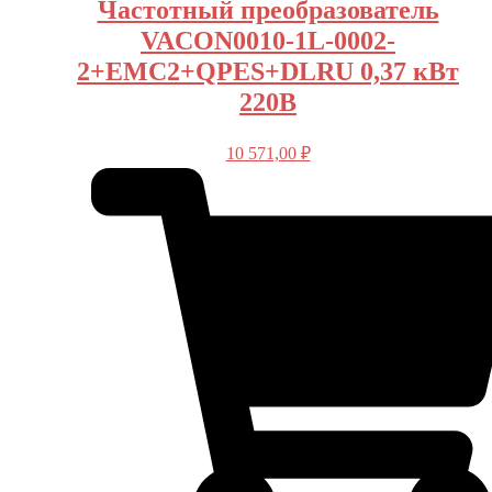
Частотный преобразователь
VACON0010-1L-0002-
2+EMC2+QPES+DLRU 0,37 кВт
220В
10 571,00
₽