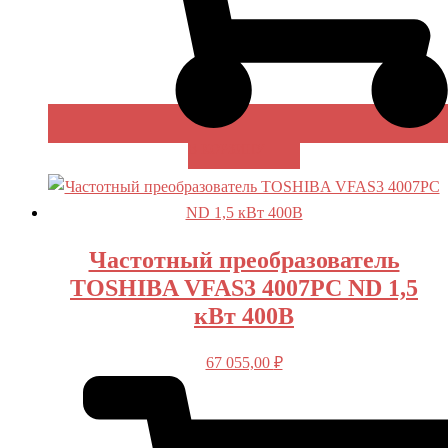
В КОРЗИНУ
Частотный преобразователь
TOSHIBA VFAS3 4007PC ND 1,5
кВт 400В
67 055,00
₽