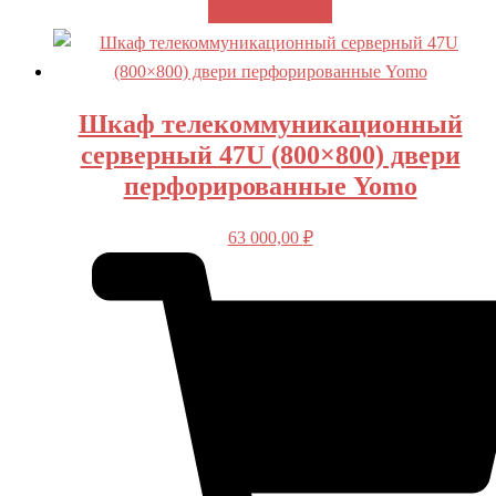
В КОРЗИНУ
Шкаф телекоммуникационный
серверный 47U (800×800) двери
перфорированные Yomo
63 000,00
₽