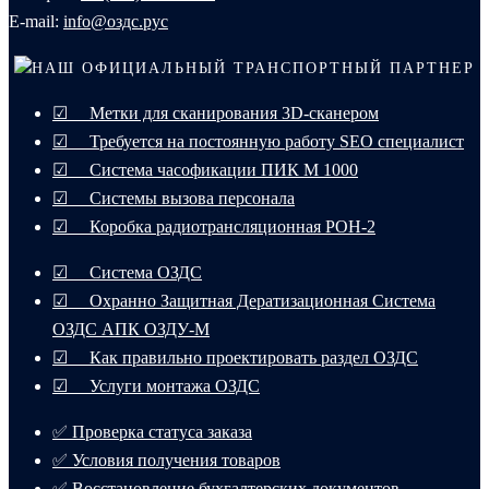
E-mail:
info@оздс.рус
НАШ ОФИЦИАЛЬНЫЙ ТРАНСПОРТНЫЙ ПАРТНЕР
☑ Метки для сканирования 3D-сканером
☑ Требуется на постоянную работу SEO специалист
☑ Система часофикации ПИК М 1000
☑ Системы вызова персонала
☑ Коробка радиотрансляционная РОН-2
☑ Система ОЗДС
☑ Охранно Защитная Дератизационная Система
ОЗДС АПК ОЗДУ-М
☑ Как правильно проектировать раздел ОЗДС
☑ Услуги монтажа ОЗДС
✅ Проверка статуса заказа
✅ Условия получения товаров
✅ Восстановление бухгалтерских документов