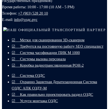
государственных праздников)
Время работы: 10:00 - 17:00 (10 AM - 5 PM)
Телефон:
+7 (903) 528 20 10‬
E-mail:
info@оздс.рус
НАШ ОФИЦИАЛЬНЫЙ ТРАНСПОРТНЫЙ ПАРТНЕР
☑ Метки для сканирования 3D-сканером
☑ Требуется на постоянную работу SEO специалист
☑ Система часофикации ПИК М 1000
☑ Системы вызова персонала
☑ Коробка радиотрансляционная РОН-2
☑ Система ОЗДС
☑ Охранно Защитная Дератизационная Система
ОЗДС АПК ОЗДУ-М
☑ Как правильно проектировать раздел ОЗДС
☑ Услуги монтажа ОЗДС