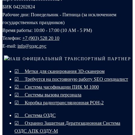
БИК 042202824
Рабочие дни: Понедельник - Пятница (за исключением
государственных праздников)
Время работы: 10:00 - 17:00 (10 AM - 5 PM)
Телефон:
+7 (903) 528 20 10‬
E-mail:
info@оздс.рус
НАШ ОФИЦИАЛЬНЫЙ ТРАНСПОРТНЫЙ ПАРТНЕР
☑ Метки для сканирования 3D-сканером
☑ Требуется на постоянную работу SEO специалист
☑ Система часофикации ПИК М 1000
☑ Системы вызова персонала
☑ Коробка радиотрансляционная РОН-2
☑ Система ОЗДС
☑ Охранно Защитная Дератизационная Система
ОЗДС АПК ОЗДУ-М