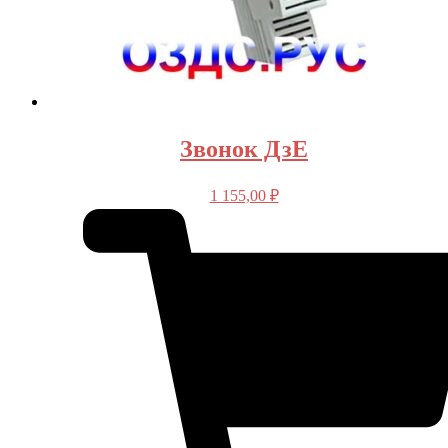
Звонок ДзЕ
1 155,00
₽