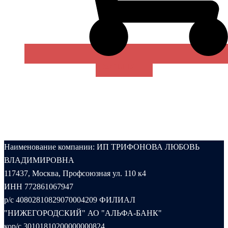
В КОРЗИНУ
Наименование компании: ИП ТРИФОНОВА ЛЮБОВЬ
ВЛАДИМИРОВНА
117437, Москва, Профсоюзная ул. 110 к4
ИНН 772861067947
р/с 40802810829070004209 ФИЛИАЛ
"НИЖЕГОРОДСКИЙ" АО "АЛЬФА-БАНК"
кор/с 30101810200000000824