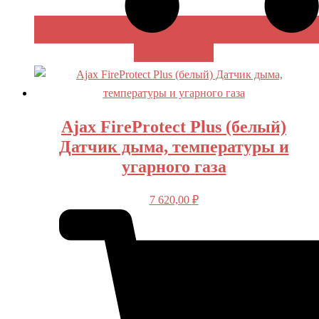
В КОРЗИНУ
Ajax FireProtect Plus (белый)
Датчик дыма, температуры и
угарного газа
7 620,00
₽