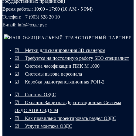
государственных праздников)
Время работы: 10:00 - 17:00 (10 AM - 5 PM)
Телефон:
+7 (903) 528 20 10‬
E-mail:
info@оздс.рус
НАШ ОФИЦИАЛЬНЫЙ ТРАНСПОРТНЫЙ ПАРТНЕР
☑ Метки для сканирования 3D-сканером
☑ Требуется на постоянную работу SEO специалист
☑ Система часофикации ПИК М 1000
☑ Системы вызова персонала
☑ Коробка радиотрансляционная РОН-2
☑ Система ОЗДС
☑ Охранно Защитная Дератизационная Система
ОЗДС АПК ОЗДУ-М
☑ Как правильно проектировать раздел ОЗДС
☑ Услуги монтажа ОЗДС