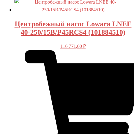
Центробежный насос Lowara LNEE
40-250/15B/P45RCS4 (101884510)
116 771,00
₽