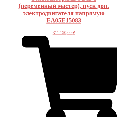
(переменный мастер), пуск доп.
электродвигателя напрямую
EA05E15083
311 150,00
₽