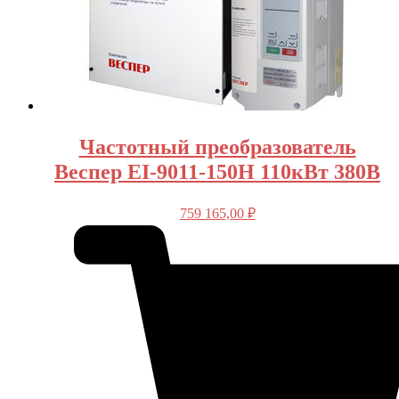
Частотный преобразователь
Веспер EI-9011-150Н 110кВт 380В
759 165,00
₽