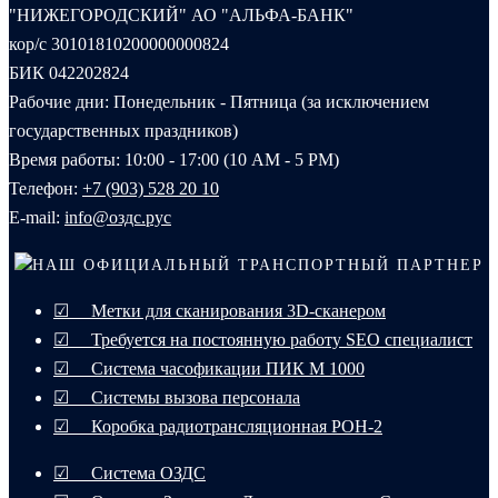
"НИЖЕГОРОДСКИЙ" АО "АЛЬФА-БАНК"
кор/с 30101810200000000824
БИК 042202824
Рабочие дни: Понедельник - Пятница (за исключением
государственных праздников)
Время работы: 10:00 - 17:00 (10 AM - 5 PM)
Телефон:
+7 (903) 528 20 10‬
E-mail:
info@оздс.рус
НАШ ОФИЦИАЛЬНЫЙ ТРАНСПОРТНЫЙ ПАРТНЕР
☑ Метки для сканирования 3D-сканером
☑ Требуется на постоянную работу SEO специалист
☑ Система часофикации ПИК М 1000
☑ Системы вызова персонала
☑ Коробка радиотрансляционная РОН-2
☑ Система ОЗДС