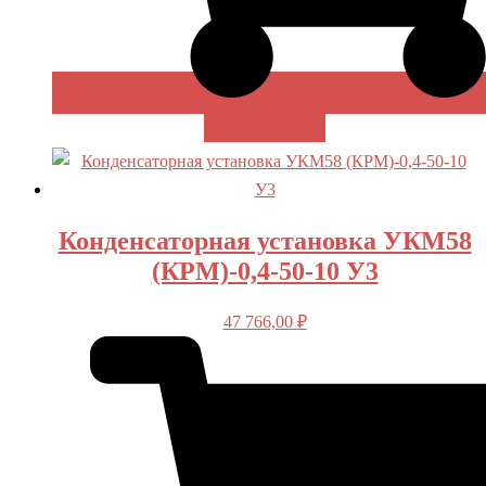
В КОРЗИНУ
Конденсаторная установка УКМ58
(КРМ)-0,4-50-10 У3
47 766,00
₽