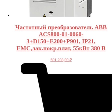
Частотный преобразователь ABB
ACS800-01-0060-
3+D150+E200+P901, IP21,
ЕМС,лак.покр.плат, 55кВт 380 В
601 208,00
₽