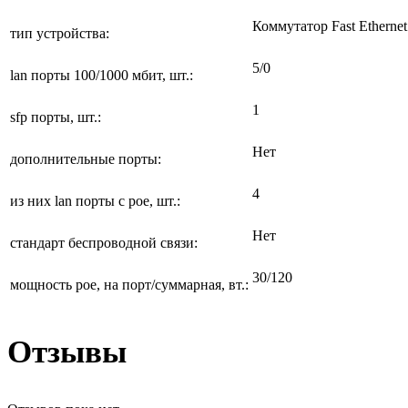
Коммутатор Fast Etherne
тип устройства:
5/0
lan порты 100/1000 мбит, шт.:
1
sfp порты, шт.:
Нет
дополнительные порты:
4
из них lan порты с poe, шт.:
Нет
стандарт беспроводной связи:
30/120
мощность рое, на порт/суммарная, вт.:
Отзывы