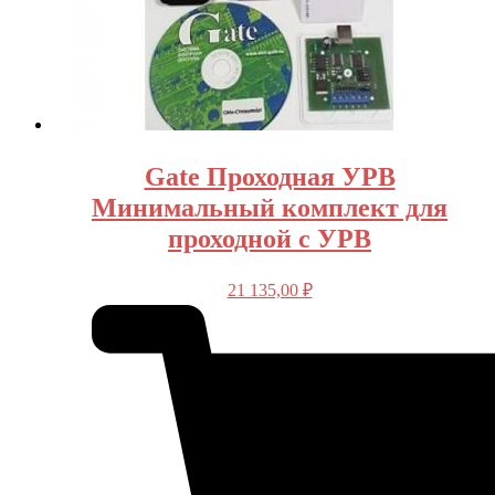
Gate Проходная УРВ
Минимальный комплект для
проходной с УРВ
21 135,00
₽