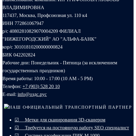
ВЛАДИМИРОВНА
117437, Москва, Профсоюзная ул. 110 к4
ИНН 772861067947
р/с 40802810829070004209 ФИЛИАЛ
"НИЖЕГОРОДСКИЙ" АО "АЛЬФА-БАНК"
кор/с 30101810200000000824
БИК 042202824
Рабочие дни: Понедельник - Пятница (за исключением
государственных праздников)
Время работы: 10:00 - 17:00 (10 AM - 5 PM)
Телефон:
+7 (903) 528 20 10‬
E-mail:
info@оздс.рус
НАШ ОФИЦИАЛЬНЫЙ ТРАНСПОРТНЫЙ ПАРТНЕР
☑ Метки для сканирования 3D-сканером
☑ Требуется на постоянную работу SEO специалист
☑ Система часофикации ПИК М 1000