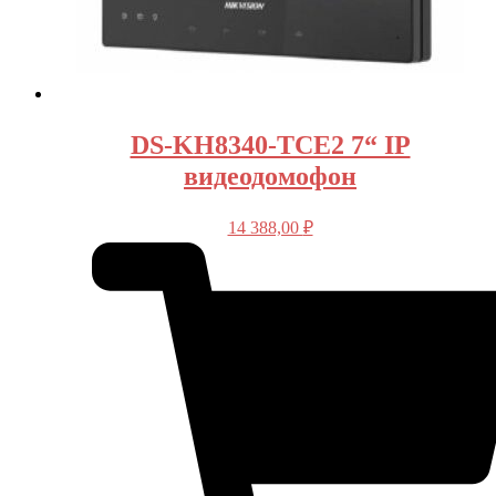
DS-KH8340-TCE2 7“ IP
видеодомофон
14 388,00
₽