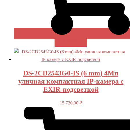
В КОРЗИНУ
DS-2CD2543G0-IS (6 mm) 4Мп
уличная компактная IP-камера с
EXIR-подсветкой
15 720,00
₽