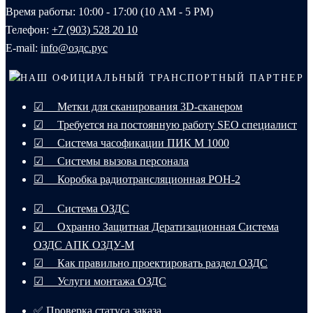
Время работы: 10:00 - 17:00 (10 AM - 5 PM)
Телефон:
+7 (903) 528 20 10‬
E-mail:
info@оздс.рус
НАШ ОФИЦИАЛЬНЫЙ ТРАНСПОРТНЫЙ ПАРТНЕР
☑ Метки для сканирования 3D-сканером
☑ Требуется на постоянную работу SEO специалист
☑ Система часофикации ПИК М 1000
☑ Системы вызова персонала
☑ Коробка радиотрансляционная РОН-2
☑ Система ОЗДС
☑ Охранно Защитная Дератизационная Система
ОЗДС АПК ОЗДУ-М
☑ Как правильно проектировать раздел ОЗДС
☑ Услуги монтажа ОЗДС
✅ Проверка статуса заказа