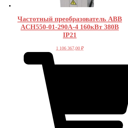
Частотный преобразователь ABB
ACH550-01-290A-4 160кВт 380В
IP21
1 106 367,00
₽