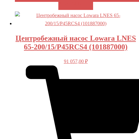
В КОРЗИНУ
Центробежный насос Lowara LNES
65-200/15/P45RCS4 (101887000)
91 057,00
₽