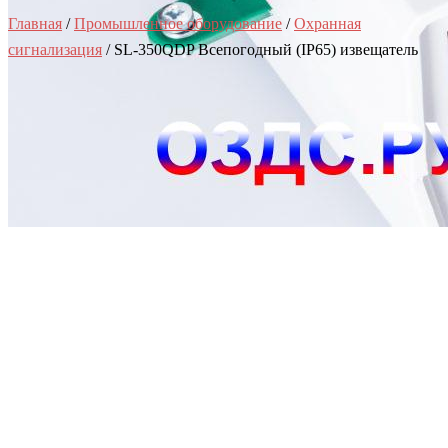
Главная
/
Промышленное оборудование
/
Охранная
сигнализация
/ SL-350QDP Всепогодный (IP65) извещатель