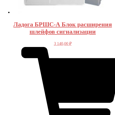
Ладога БРШС-А Блок расширения
шлейфов сигнализации
3 140,00
₽