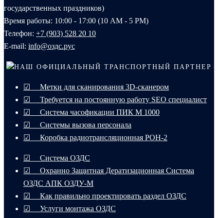
государственных праздников)
Время работы: 10:00 - 17:00 (10 AM - 5 PM)
Телефон:
+7 (903) 528 20 10‬
E-mail:
info@оздс.рус
НАШ ОФИЦИАЛЬНЫЙ ТРАНСПОРТНЫЙ ПАРТНЕР
☑ Метки для сканирования 3D-сканером
☑ Требуется на постоянную работу SEO специалист
☑ Система часофикации ПИК М 1000
☑ Системы вызова персонала
☑ Коробка радиотрансляционная РОН-2
☑ Система ОЗДС
☑ Охранно Защитная Дератизационная Система
ОЗДС АПК ОЗДУ-М
☑ Как правильно проектировать раздел ОЗДС
☑ Услуги монтажа ОЗДС