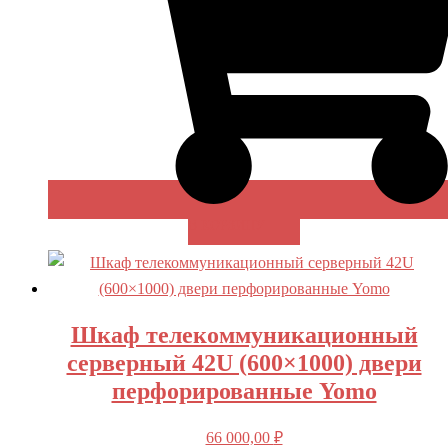
В КОРЗИНУ
Шкаф телекоммуникационный
серверный 42U (600×1000) двери
перфорированные Yomo
66 000,00
₽