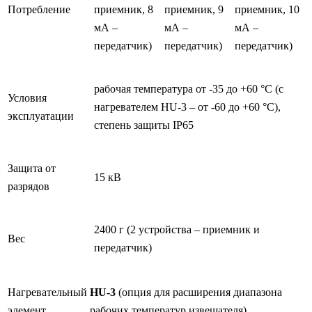
Потребление
приемник, 8
приемник, 9
приемник, 10
мА –
мА –
мА –
передатчик)
передатчик)
передатчик)
рабочая температура от -35 до +60 °С (с
Условия
нагревателем HU-3 – от -60 до +60 °С),
эксплуатации
степень защиты IP65
Защита от
15 кВ
разрядов
2400 г (2 устройства – приемник и
Вес
передатчик)
Нагревательный
HU-3
(опция для расширения диапазона
элемент
рабочих температур извещателя)