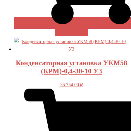
В КОРЗИНУ
Конденсаторная установка УКМ58
(КРМ)-0,4-30-10 У3
35 354,00
₽