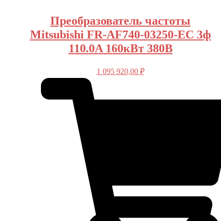
Преобразователь частоты
Mitsubishi FR-AF740-03250-EC 3ф
110.0A 160кВт 380В
1 095 920,00
₽