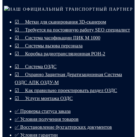
НАШ ОФИЦИАЛЬНЫЙ ТРАНСПОРТНЫЙ ПАРТНЕР
☑ Метки для сканирования 3D-сканером
☑ Требуется на постоянную работу SEO специалист
☑ Система часофикации ПИК М 1000
☑ Системы вызова персонала
☑ Коробка радиотрансляционная РОН-2
☑ Система ОЗДС
☑ Охранно Защитная Дератизационная Система
ОЗДС АПК ОЗДУ-М
☑ Как правильно проектировать раздел ОЗДС
☑ Услуги монтажа ОЗДС
✅ Проверка статуса заказа
✅ Условия получения товаров
✅ Восстановление бухгалтерских документов
✅ Условия гарантии