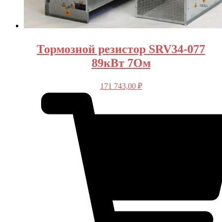
Тормозной резистор SRV34-077
89кВт 7Ом
171 743,00
₽