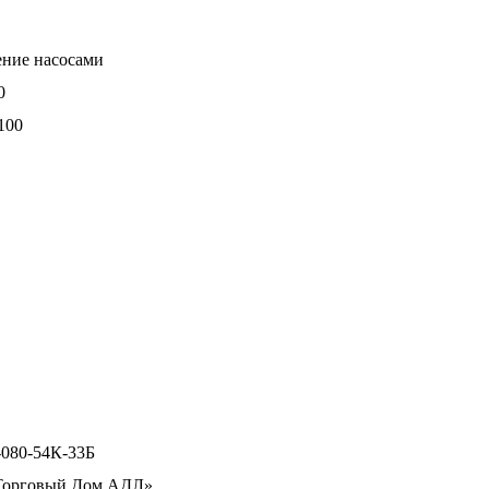
ение насосами
0
100
080-54К-33Б
орговый Дом АДЛ»