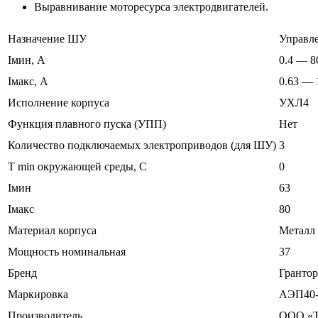
Выравнивание моторесурса электродвигателей.
Назначение ШУ
Управл
Iмин, А
0.4 — 8
Iмакс, А
0.63 — 
Исполнение корпуса
УХЛ4
Функция плавного пуска (УПП)
Нет
Количество подключаемых электроприводов (для ШУ)
3
T min окружающей среды, C
0
Iмин
63
Iмакс
80
Материал корпуса
Металл
Мощность номинальная
37
Бренд
Грантор
Маркировка
АЭП40-
Производитель
ООО «Т