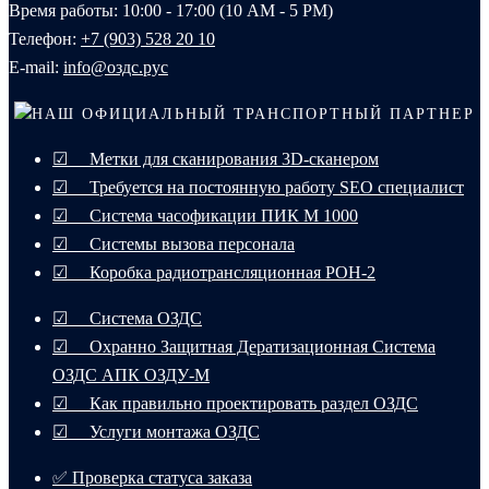
Время работы: 10:00 - 17:00 (10 AM - 5 PM)
Телефон:
+7 (903) 528 20 10‬
E-mail:
info@оздс.рус
НАШ ОФИЦИАЛЬНЫЙ ТРАНСПОРТНЫЙ ПАРТНЕР
☑ Метки для сканирования 3D-сканером
☑ Требуется на постоянную работу SEO специалист
☑ Система часофикации ПИК М 1000
☑ Системы вызова персонала
☑ Коробка радиотрансляционная РОН-2
☑ Система ОЗДС
☑ Охранно Защитная Дератизационная Система
ОЗДС АПК ОЗДУ-М
☑ Как правильно проектировать раздел ОЗДС
☑ Услуги монтажа ОЗДС
✅ Проверка статуса заказа