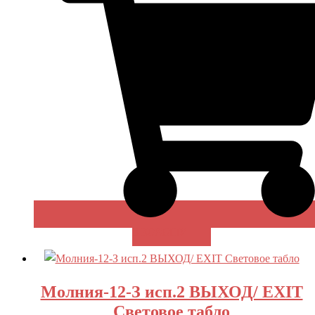
В КОРЗИНУ
Молния-12-З исп.2 ВЫХОД/ EXIT
Световое табло