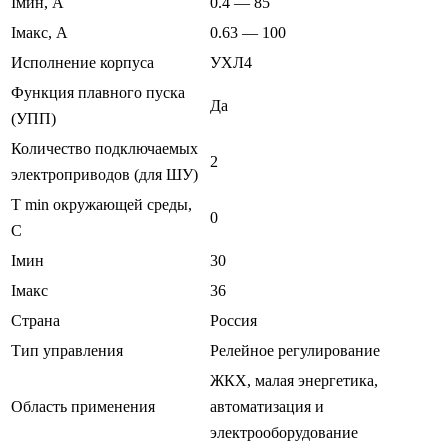
Iмин, А
0.4 — 85
Iмакс, А
0.63 — 100
Исполнение корпуса
УХЛ4
Функция плавного пуска
Да
(УПП)
Количество подключаемых
2
электроприводов (для ШУ)
T min окружающей среды,
0
C
Iмин
30
Iмакс
36
Страна
Россия
Тип управления
Релейное регулирование
ЖКХ, малая энергетика,
Область применения
автоматизация и
электрооборудование