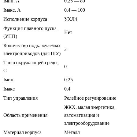
Iмин, А
0.25 — 80
Iмакс, А
0.4 — 100
Исполнение корпуса
УХЛ4
Функция плавного пуска
Нет
(УПП)
Количество подключаемых
2
электроприводов (для ШУ)
T min окружающей среды,
0
C
Iмин
0.25
Iмакс
0.4
Тип управления
Релейное регулирование
ЖКХ, малая энергетика,
Область применения
автоматизация и
электрооборудование
Материал корпуса
Металл