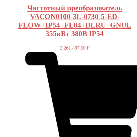
Частотный преобразователь
VACON0100-3L-0730-5-ED-
FLOW+IP54+FL04+DLRU+GNUL
355кВт 380В IP54
2 261 487,00
₽