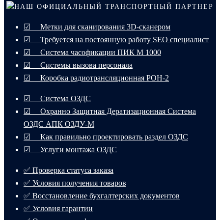
НАШ ОФИЦИАЛЬНЫЙ ТРАНСПОРТНЫЙ ПАРТНЕР
☑ Метки для сканирования 3D-сканером
☑ Требуется на постоянную работу SEO специалист
☑ Система часофикации ПИК М 1000
☑ Системы вызова персонала
☑ Коробка радиотрансляционная РОН-2
☑ Система ОЗДС
☑ Охранно Защитная Дератизационная Система
ОЗДС АПК ОЗДУ-М
☑ Как правильно проектировать раздел ОЗДС
☑ Услуги монтажа ОЗДС
✅ Проверка статуса заказа
✅ Условия получения товаров
✅ Восстановление бухгалтерских документов
✅ Условия гарантии